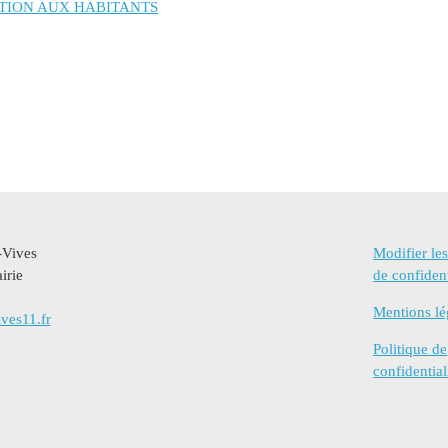
TION AUX HABITANTS
-Vives
Modifier le
irie
de confident
Mentions lé
ves11.fr
Politique de
confidential