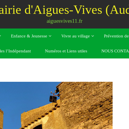
irie d'Aigues-Vives (Au
aiguesvives11.fr
Enfance & Jeunesse
Vivre au village
Prévention de
iciel de la Mairie d’Aigues-Viv
les l’Indépendant
Numéros et Liens utiles
NOUS CONTA