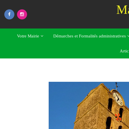
Skip
Ma
to
content
Votre Mairie
Démarches et Formalités administratives
Bienvenue sur le site off
Artic