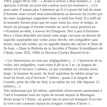
1903, pages 99 et 100 : » Avant d’arriver à Bon homme, (…) on
aperçoit, à droite un pont très curieux pour les touristes.(…) Ce
pont attire d’autant plus l’attention qu’il n’a point été fait de main
d’homme mais creusé tout naturellement au dessous du rocher par
les eaux longtemps stagnantes dans ce petit bas fond. Il a suffi de
la moindre fissure pour que les eaux aient pu, avec le temps, se
frayer un passage et former ensuite un ravin assez profond en
s’écoulant au-delà, à travers les Estagnols. Peu à peu d’énormes
blocs s’étant détachés ont laissé cette large crevasse au-dessus de
laquelle surplombe une voûte assez élevée, très irrégulière sans
doute, mais très solide, qu’on appelle depuis des siècles le Pont de
St-Jean. « Dans le Bulletin de la Sociétés d’Études
Scientifiques de
l’Aude
, tome XIX, 1908, le Docteur Charles Bourrel écrit :
» Les dimensions ne sont pas négligeables (…) : l’épaisseur de la
voûte, très irrégulière, varie entre 0,40 m et 2 m ; la largeur du
tablier est d’environ 3 mètres, ce qui constitue un chemin assez
large ; la hauteur du pont, du bord supérieur du tablier jusqu’au
fond du fossé, est d’environ 7 mètres ; quant à la largeur de
l’entrée, prise du côté du Sud, à un mètre du sol, elle dépasse 12
mètres.(…)
Très intéressant par lui même, splendide observatoire permettant à
l’œil d’examiner tous les replis de terrain depuis la Montagne
Noire jusqu’à l’Alaric, un pareil site ne pouvait manquer d’exciter
la verve des conteurs durant les longues veillées d’hiver « .