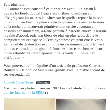
Puis plus loin :
» Comment s’est constitué ce tunnel ? Y avait-il un bassin à
travers les bords duquel l’eau s’est infiltrée, dissolvant et
désagrégeant les masses jaunâtres sur lesquelles repose la masse
dure ; ou bien l’eau de pluie s’est-elle glissée à travers les fissures
de la roche qui recouvrait primitivement ce site et sortant en
dessous par suintement, a-t-elle parcelle à parcelle enlevé le terrain
meuble d’abord, puis, par blocs de plus en plus gros, déblayé
complètement cet espace ? Cette hypothèse est peut-être la vraie.
Le travail de destruction se continue incessamment ; dans le fossé
qui passe sous le pont, gisent d’énormes masses rocheuses ; leur
chute affaiblit d’autant l’épaisseur de la voûte qui finira par
s’effondrer. «
Vous pouvez lire l’intégralité d’un article du professeur Charles
Bourrel sur le pont de Saint-Jean (publié avec l’aimable accord de
ses descendants).
Article de Charles Bourrel
Télécharger
Voici les trois photos prises en 1907 lors de l’étude du pont (tirées
du
site Internet de la SESA
) :