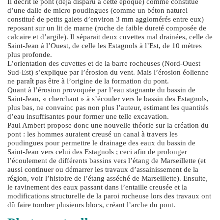
Il décrit le pont (déjà disparu à cette époque) comme constitué
d’une dalle de micro poudingues (comme un béton naturel
constitué de petits galets d’environ 3 mm agglomérés entre eux)
reposant sur un lit de marne (roche de faible dureté composée de
calcaire et d’argile). Il séparait deux cuvettes mal drainées, celle de
Saint-Jean à l’Ouest, de celle les Estagnols à l’Est, de 10 mètres
plus profonde.
L’orientation des cuvettes et de la barre rocheuses (Nord-Ouest
Sud-Est) s’explique par l’érosion du vent. Mais l’érosion éolienne
ne paraît pas être à l’origine de la formation du pont.
Quant à l’érosion provoquée par l’eau stagnante du bassin de
Saint-Jean, « cherchant » à s’écouler vers le bassin des Estagnols,
plus bas, ne convainc pas non plus l’auteur, estimant les quantités
d’eau insuffisantes pour former une telle excavation.
Paul Ambert propose donc une nouvelle théorie sur la création du
pont : les hommes auraient creusé un canal à travers les
poudingues pour permettre le drainage des eaux du bassin de
Saint-Jean vers celui des Estagnols ; ceci afin de prolonger
l’écoulement de différents bassins vers l’étang de Marseillette (et
aussi continuer ou démarrer les travaux d’assainissement de la
région, voir l’histoire de l’étang asséché de Marseillette). Ensuite,
le ravinement des eaux passant dans l’entaille creusée et la
modifications structurelle de la paroi rocheuse lors des travaux ont
dû faire tomber plusieurs blocs, créant l’arche du pont.