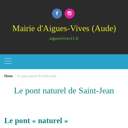
Skip
to
content
Mairie d'Aigues-Vives (Aude)
aiguesvives11.fr
Home
Le pont naturel de Saint-Jean
Le pont naturel de Saint-Jean
Le pont « naturel »