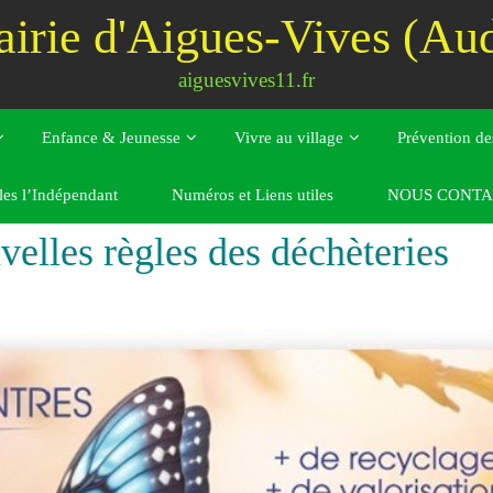
irie d'Aigues-Vives (Au
aiguesvives11.fr
Enfance & Jeunesse
Vivre au village
Prévention de
les l’Indépendant
Numéros et Liens utiles
NOUS CONTA
es règles des déchèteries