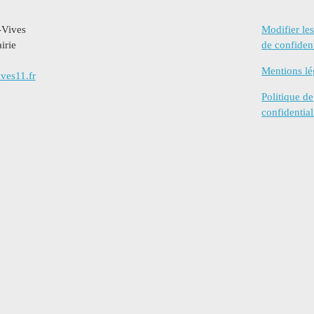
-Vives
Modifier le
irie
de confident
Mentions lé
ves11.fr
Politique de
confidential