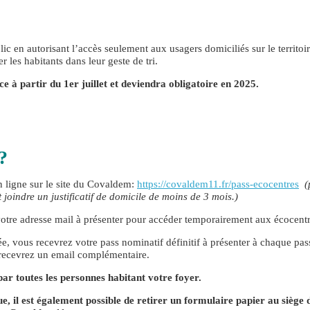
blic en autorisant l’accès seulement aux usagers domiciliés sur le territoi
r les habitants dans leur geste de tri.
 à partir du 1er juillet et deviendra obligatoire en 2025.
 ?
en ligne sur le site du Covaldem:
https://covaldem11.fr/pass-ecocentres
(
oindre un justificatif de domicile de moins de 3 mois.)
votre adresse mail à présenter pour accéder temporairement aux écocentr
dée, vous recevrez votre pass nominatif définitif à présenter à chaque pa
 recevrez un email complémentaire.
par toutes les personnes habitant votre foyer.
e, il est également possible de retirer un formulaire papier au siège 