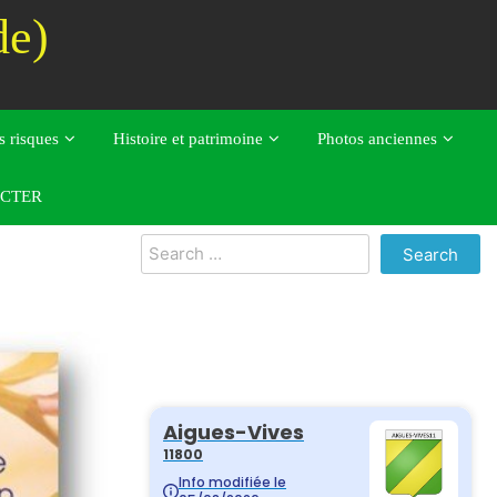
de)
s risques
Histoire et patrimoine
Photos anciennes
CTER
Search
for: