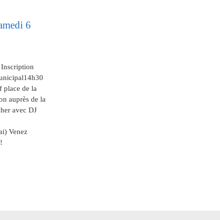
medi 6
Inscription
unicipal14h30
 place de la
on auprès de la
her avec DJ
ai) Venez
!