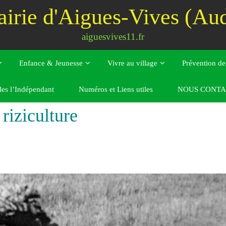
irie d'Aigues-Vives (Au
aiguesvives11.fr
Enfance & Jeunesse
Vivre au village
Prévention de
les l’Indépendant
Numéros et Liens utiles
NOUS CONTA
 riziculture