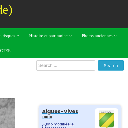
de)
s risques
Histoire et patrimoine
Photos anciennes
CTER
Search
for: