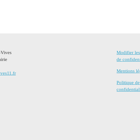
-Vives
Modifier le
irie
de confident
Mentions lé
ves11.fr
Politique de
confidential