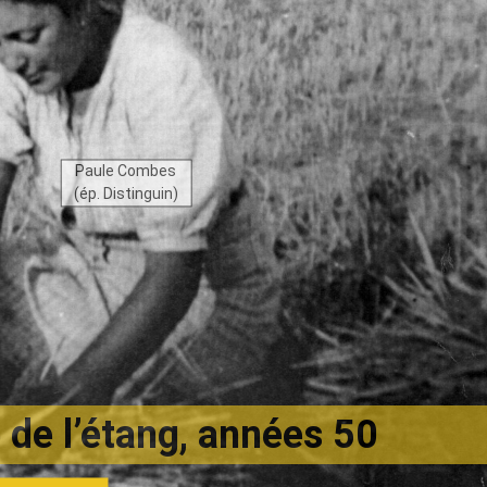
Paule Combes
(ép. Distinguin)
e de l’étang, années 50