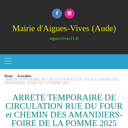
Skip
to
content
Mairie d'Aigues-Vives (Aude)
aiguesvives11.fr
Home
Actualités
ARRETE TEMPORAIRE DE CIRCULATION RUE DU FOUR et CHEMIN DES
AMANDIERS- FOIRE DE LA POMME 2025
ARRETE TEMPORAIRE DE
CIRCULATION RUE DU FOUR
et CHEMIN DES AMANDIERS-
FOIRE DE LA POMME 2025