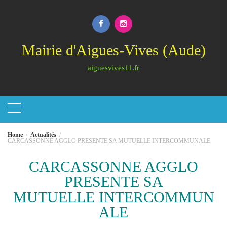
Skip
to
content
Mairie d'Aigues-Vives (Aude)
aiguesvives11.fr
Home
Actualités
CARCASSONNE AGGLO PRESENTE SA MUTUELLE INTERCOMMUNALE
CARCASSONNE AGGLO
PRESENTE SA
MUTUELLE INTERCOMMUN
ALE