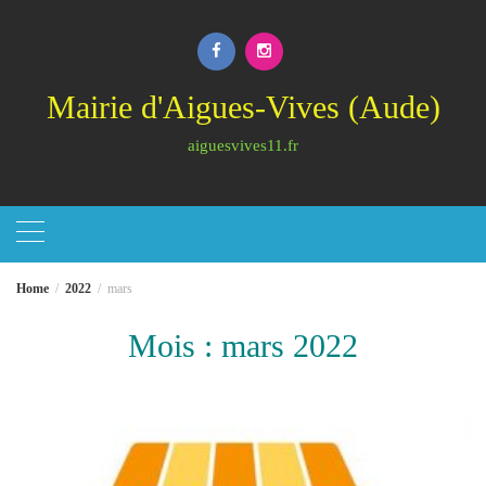
Skip
to
content
Mairie d'Aigues-Vives (Aude)
aiguesvives11.fr
Home
2022
mars
Mois :
mars 2022