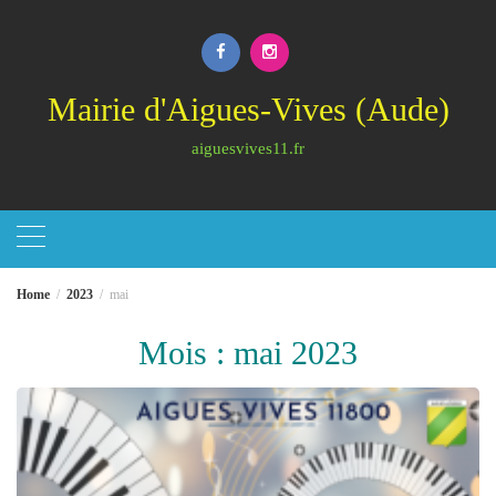
Skip
to
content
Mairie d'Aigues-Vives (Aude)
aiguesvives11.fr
Home
2023
mai
Mois :
mai 2023