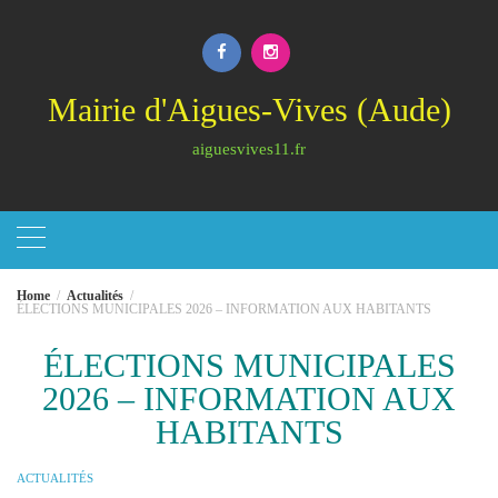
Skip
to
content
Mairie d'Aigues-Vives (Aude)
aiguesvives11.fr
Home
Actualités
ÉLECTIONS MUNICIPALES 2026 – INFORMATION AUX HABITANTS
ÉLECTIONS MUNICIPALES
2026 – INFORMATION AUX
HABITANTS
ACTUALITÉS