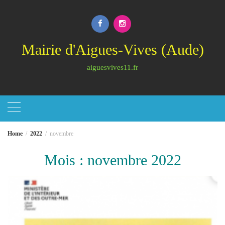
Skip
to
content
Mairie d'Aigues-Vives (Aude)
aiguesvives11.fr
Home
2022
novembre
Mois :
novembre 2022