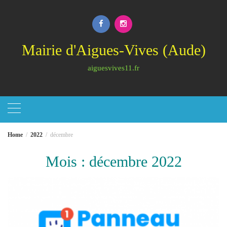
Skip
to
content
Mairie d'Aigues-Vives (Aude)
aiguesvives11.fr
Home
2022
décembre
Mois :
décembre 2022