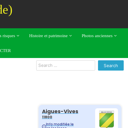
de)
s risques
Histoire et patrimoine
Photos anciennes
CTER
Search
for: