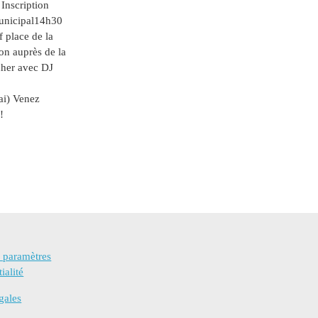
Inscription
unicipal14h30
 place de la
on auprès de la
her avec DJ
ai) Venez
!
s paramètres
ialité
gales