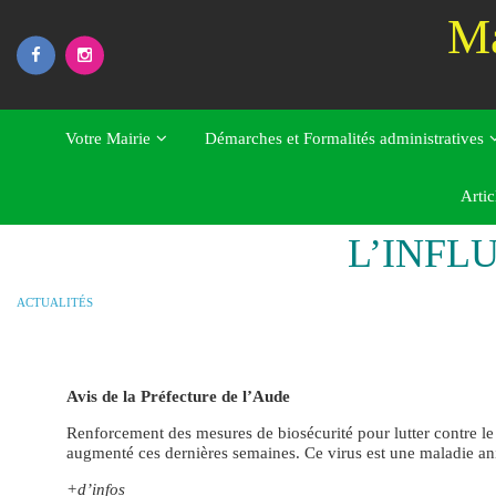
Skip
Ma
to
content
Votre Mairie
Démarches et Formalités administratives
Home
Actualités
L’INFLUENZA AVIAIRE
Artic
L’INFL
ACTUALITÉS
Avis de la Préfecture de l’Aude
Renforcement des mesures de biosécurité pour lutter contre l
augmenté ces dernières semaines. Ce virus est une maladie anim
+d’infos