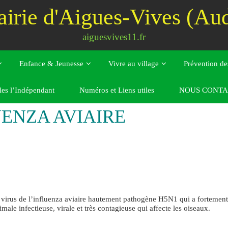
irie d'Aigues-Vives (Au
aiguesvives11.fr
Enfance & Jeunesse
Vivre au village
Prévention de
les l’Indépendant
Numéros et Liens utiles
NOUS CONTA
UENZA AVIAIRE
e virus de l’influenza aviaire hautement pathogène H5N1 qui a fortement
ale infectieuse, virale et très contagieuse qui affecte les oiseaux.