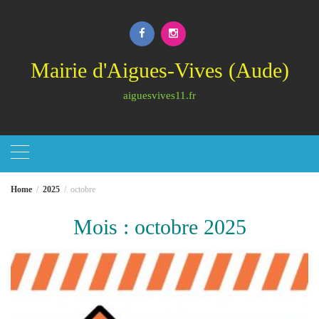
Skip
to
content
Mairie d'Aigues-Vives (Aude)
aiguesvives11.fr
Home
2025
octobre
Mois :
octobre 2025