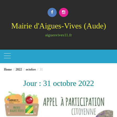
Skip
to
content
Mairie d'Aigues-Vives (Aude)
aiguesvives11.fr
Home
2022
octobre
31
Jour :
31 octobre 2022