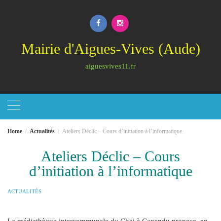
Skip
to
content
Mairie d'Aigues-Vives (Aude)
aiguesvives11.fr
Home
Actualités
Ateliers Déclic – Cours d’initiation à l’informatique
Ateliers Déclic – Cours
d’initiation à l’informatique
ACTUALITÉS