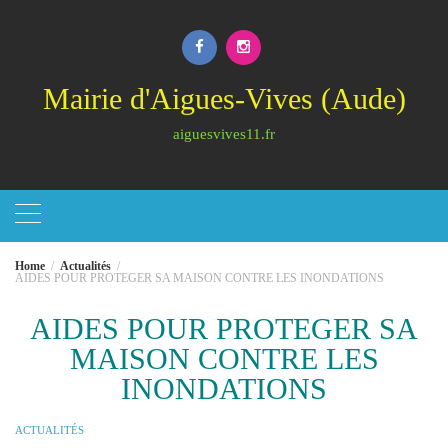
Skip
to
content
Mairie d'Aigues-Vives (Aude)
aiguesvives11.fr
Home
Actualités
AIDES POUR PROTEGER SA MAISON CONTRE LES INONDATIONS
AIDES POUR PROTEGER SA
MAISON CONTRE LES
INONDATIONS
ACTUALITÉS