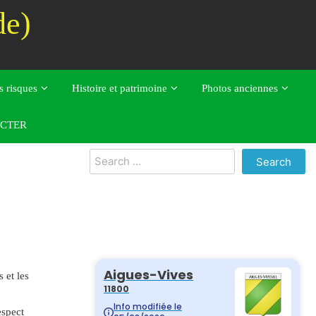
de)
s risques
Histoire et patrimoine
Photos anciennes
CTER
Search
for:
 et les
espect