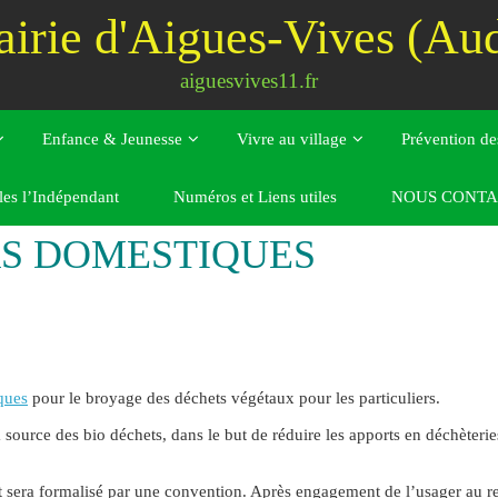
irie d'Aigues-Vives (Au
aiguesvives11.fr
Enfance & Jeunesse
Vivre au village
Prévention de
les l’Indépendant
Numéros et Liens utiles
NOUS CONTA
S DOMESTIQUES
ques
pour le broyage des déchets végétaux pour les particuliers.
 source des bio déchets, dans le but de réduire les apports en déchèteries
 et sera formalisé par une convention. Après engagement de l’usager au r