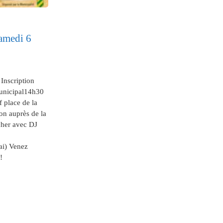
medi 6
Inscription
unicipal14h30
 place de la
on auprès de la
her avec DJ
ai) Venez
!