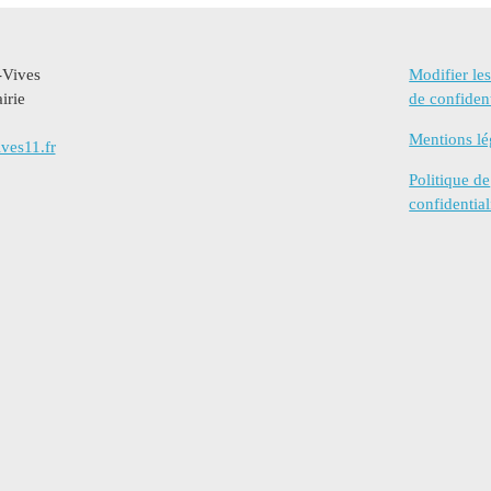
-Vives
Modifier le
irie
de confident
Mentions lé
ves11.fr
Politique de
confidential