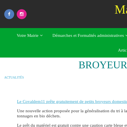
Skip
Ma
to
content
Votre Mairie
Démarches et Formalités administratives
Home
Actualités
BROYEURS DOMESTIQUES
Artic
BROYEUR
ACTUALITÉS
Le Covaldem11 prête gratuitement de petits broyeurs domesti
Une nouvelle action proposée pour la généralisation du tri à la
tonnages en bio déchets.
Le prêt du matériel est gratuit contre une caution carte bleue