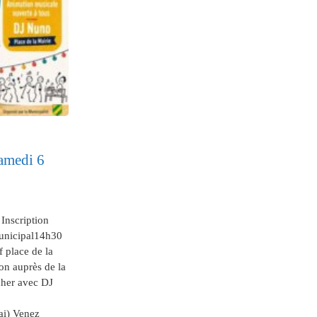
medi 6
Inscription
unicipal14h30
 place de la
on auprès de la
her avec DJ
ai) Venez