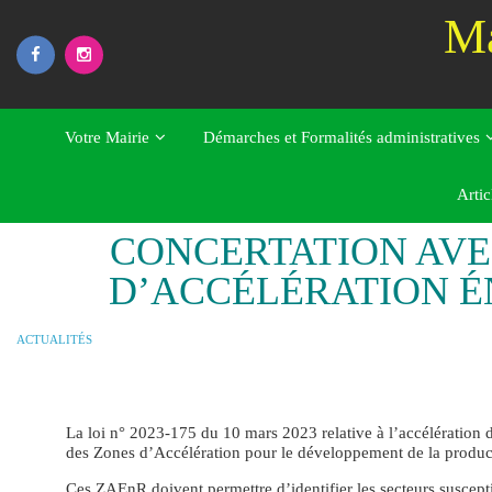
Skip
Ma
to
content
Votre Mairie
Démarches et Formalités administratives
Home
Actualités
CONCERTATION AVEC LA POPULATION – ZONES D’ACC
Artic
CONCERTATION AVE
D’ACCÉLÉRATION 
ACTUALITÉS
La loi n° 2023-175 du 10 mars 2023 relative à l’accélératio
des Zones d’Accélération pour le développement de la produ
Ces ZAEnR doivent permettre d’identifier les secteurs suscept