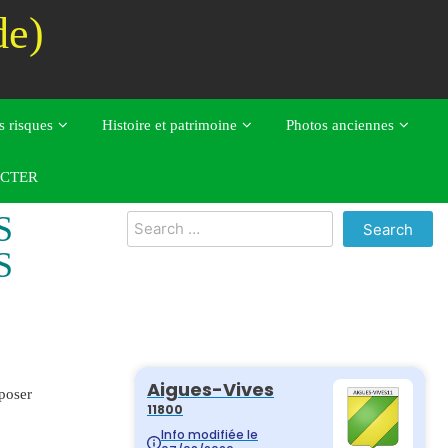
de)
s risques
Histoire et patrimoine
Photos anciennes
CTER
S
Search
for:
S
poser