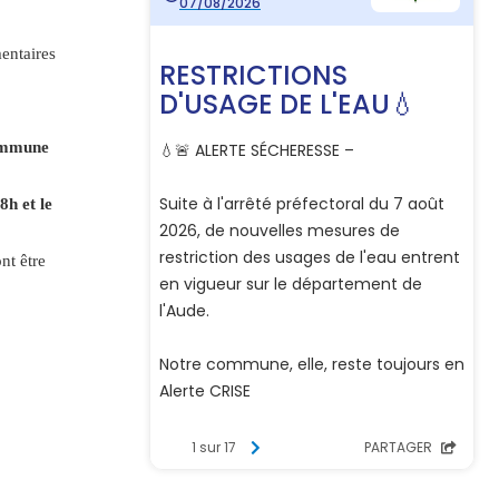
mentaires
commune
8h et le
nt être