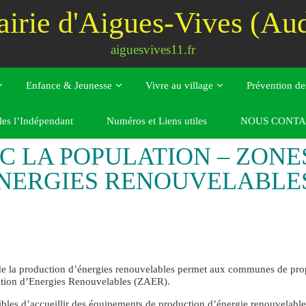
irie d'Aigues-Vives (Au
aiguesvives11.fr
Enfance & Jeunesse
Vivre au village
Prévention de
ÉLÉRATION ÉNERGIES RENOUVELABLES
les l’Indépendant
Numéros et Liens utiles
NOUS CONTA
C LA POPULATION – ZONE
ÉNERGIES RENOUVELABLE
n de la production d’énergies renouvelables permet aux communes de pro
ction d’Energies Renouvelables (ZAER).
ibles d’accueillir des équipements de production d’énergie renouvelable